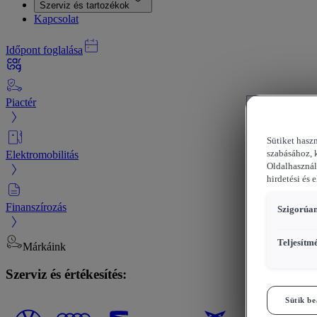
Szerviz és tartozékok
Kapcsolat
Időpont foglalása
Piactér
Sütiket hasz
Elektromobilitás
szabásához, 
Oldalhasznál
hirdetési és 
Finanszírozás
Szigorúan
Teljesítm
Márkáink
Szerviz és értékesítés:
Sütik be