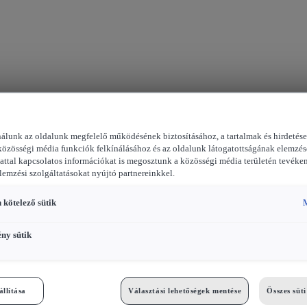
nálunk az oldalunk megfelelő működésének biztosításához, a tartalmak és hirdetés
közösségi média funkciók felkínálásához és az oldalunk látogatottságának elemzés
attal kapcsolatos információkat is megosztunk a közösségi média területén tevéke
elemzési szolgáltatásokat nyújtó partnereinkkel.
 kötelező sütik
M
ény sütik
állítása
Választási lehetőségek mentése
Összes süt