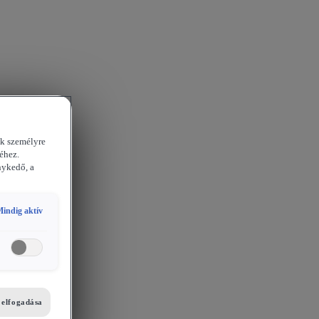
ek személyre
éhez.
nykedő, a
indig aktív
i elfogadása