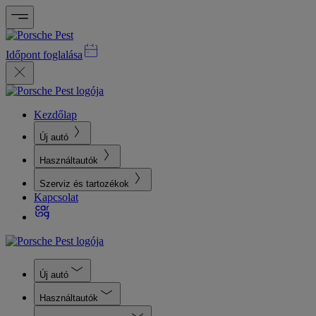
Időpont foglalása
Kezdőlap
Új autó
Használtautók
Szerviz és tartozékok
Kapcsolat
Új autó
Használtautók