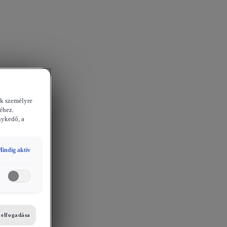
ek személyre
éhez.
nykedő, a
indig aktív
i elfogadása