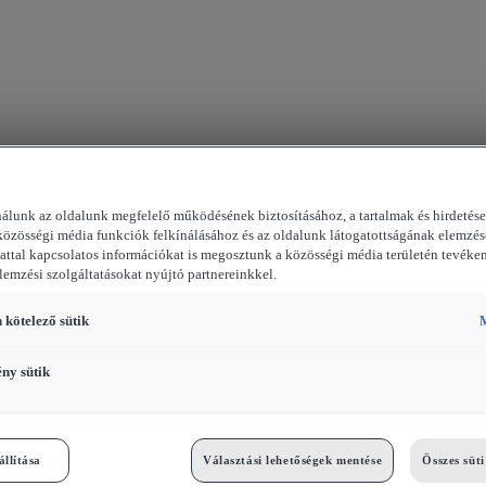
nálunk az oldalunk megfelelő működésének biztosításához, a tartalmak és hirdetés
közösségi média funkciók felkínálásához és az oldalunk látogatottságának elemzés
attal kapcsolatos információkat is megosztunk a közösségi média területén tevéke
elemzési szolgáltatásokat nyújtó partnereinkkel.
 kötelező sütik
M
ény sütik
állítása
Választási lehetőségek mentése
Összes süt