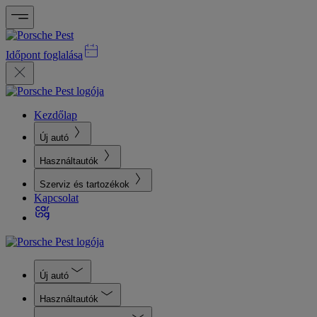
Időpont foglalása
Kezdőlap
Új autó
Használtautók
Szerviz és tartozékok
Kapcsolat
Új autó
Használtautók