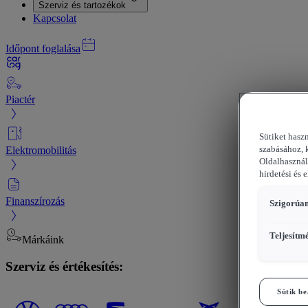
Szerviz és tartozékok
Kapcsolat
Időpont foglalása
Piactér
Sütiket hasz
Elektromobilitás
szabásához, 
Oldalhasznál
hirdetési és 
Finanszírozás
Szigorúan
Teljesítm
Márkáink
Szerviz és értékesítés:
Sütik be